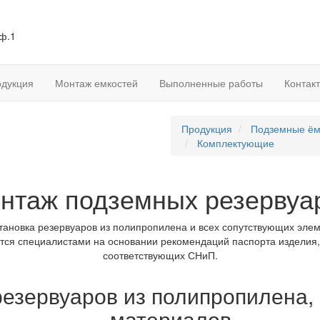
оф.1
дукция
Монтаж емкостей
Выполненные работы
Контак
Продукция
Подземные ём
Комплектующие
нтаж подземных резервуа
ановка резервуаров из полипропилена и всех сопутствующих элеме
ся специалистами на основании рекомендаций паспорта изделия,
соответствующих СНиП.
езервуаров из полипропилена, 
материалов