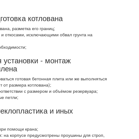
готовка котлована
вана, разметка его границ;
 и откосами, исключающими обвал грунта на
обходимости;
 установки - монтаж
илена
ваться готовая бетонная плита или же выполняться
т от размера котлована);
ответствии с размером и объёмом резервуара;
е петли;
теклопластика и иных
 при помощи крана;
я: на корпусе предусмотрены проушины для строп,