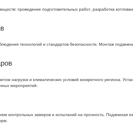
ществ: проведение подготовительных работ, разработка котлована
ов
блюдения технологий и стандартов безопасности. Монтаж подземн
аров
етом нагрузок и климатических условий конкретного региона. Уст
очных мероприятий.
ем контрольных замеров и испытаний на прочность. Подземная е
орм.