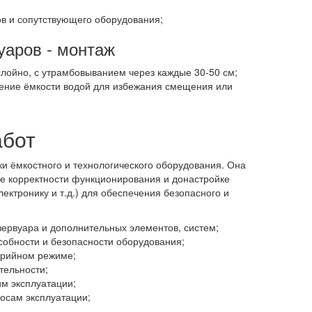
в и сопутствующего оборудования;
уаров - монтаж
лойно, с утрамбовыванием через каждые 30-50 см;
нение ёмкости водой для избежания смещения или
абот
и ёмкостного и технологического оборудования. Она
ке корректности функционирования и донастройке
лектронику и т.д.) для обеспечения безопасного и
зервуара и дополнительных элементов, систем;
собности и безопасности оборудования;
арийном режиме;
ельности;
им эксплуатации;
осам эксплуатации;