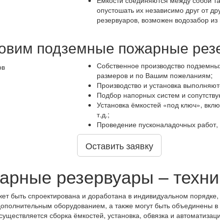
Ёмкости соединяются между собой та
опустошать их независимо друг от дру
резервуаров, возможен водозабор из 
товим подземные пожарные рез
Собственное производство подземных
размеров и по Вашим пожеланиям;
Производство и установка выполняютс
Подбор напорных систем и сопутств
Установка ёмкостей «под ключ», вклю
т.д.;
Проведение пусконаладочных работ, 
Оставить заявку
арные резервуары – техни
ет быть спроектирована и доработана в индивидуальном порядке,
полнительным оборудованием, а также могут быть объединены в 
существляется сборка ёмкостей, установка, обвязка и автоматизаци