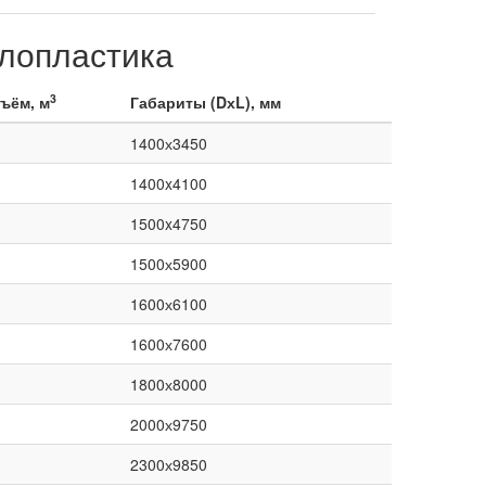
лопластика
3
ъём, м
Габариты (DхL), мм
1400х3450
1400x4100
1500x4750
1500х5900
1600х6100
1600х7600
1800х8000
2000х9750
2300х9850