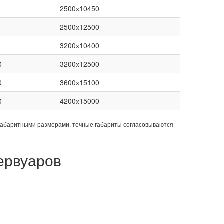
2500х10450
2500х12500
3200х10400
0
3200х12500
0
3600х15100
0
4200х15000
габаритными размерами, точные габариты согласовываются
ервуаров