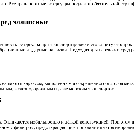
а. Все транспортные резервуары подлежат обязательной серти
сред эллипсные
чивость резервуара при транспортировке и его защиту от опрок
брационные и ударные нагрузки. Подходит для перевозки сред 
снащаются каркасом, выполенным из окрашенного в 2 слоя мета
ильным, железнодорожным и даже морским транспортом.
й
ля. Отличаются мобильностью и лёгкой конструкцией. При этом
аном с фильтром, предотвращающим попадание внутрь инородны