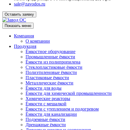
sale@zavodos.ru
Оставить заявку
Показать меню
Компания
О компании
Продукция
Ёмкостное оборудование
Промышленные ёмкости
Ёмкости из полипропилена
Стеклопластиковые ёмкости
Полиэтиленовые ёмкости
Пластиковые ёмкости
Металлические ёмкости
Ёмкости для воды
Ёмкости для химической промышленности
Химические реакторы
Ёмкости с мешалкой
Ёмкости с утеплением и подогревом
Ёмкости для канализации
Подземные ёмкости
Дренажные ёмкости
Ливневые очистные соорежения