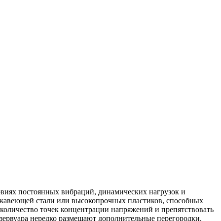
овиях постоянных вибраций, динамических нагрузок и
ржавеющей стали или высокопрочных пластиков, способных
 количество точек концентрации напряжений и препятствовать
зервуара нередко размещают дополнительные перегородки,